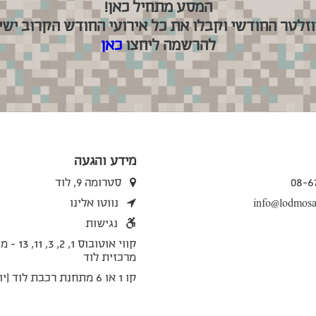
המסע מתחיל כאן!
וזלטר החודשי וקבלו את כל אירועי החודש הקרוב ישיר
להרשמה ליחצו
כאן
מידע והגעה
08-6
סטרומה 9, לוד
info@lodmosai
נווטו אלינו
נגישות
קווי אוטובוס 1, 
מרכזית לוד
קו 1 או 6 מתחנת רכבת לוד (יוספטל)