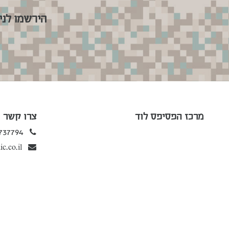
הירשמו לני
מרכז הפסיפס לוד
צרו קשר
737794
c.co.il