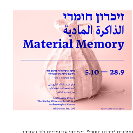
תערוכת ״זיכרון חומרי״, בשיתוף עם עיריית לוד והמרכז