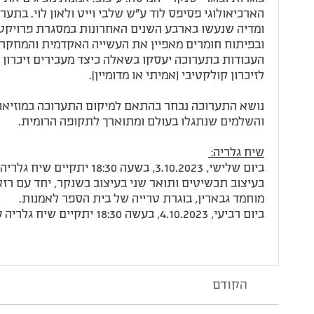
הארכיאולוגי פסיפס לוד ע"ש שלבי וייט ולאון לוי. בתער
ומדיה שנעשו בארבע השנים האחרונות במסגרת פרויקט
ובפיתוח חומרים מאפיין את העשייה האקדמית והמחקרית 
העבודות בתערוכה יעסקו בשאלה כיצד מעבירים זיכרון בא
לזיכרון קולקטיבי (אמיתי או מדומיין).
נושא התערוכה נבחר בהתאם למיקום התערוכה במוזיאו
והשלמים שנתגלו בעולם ומתוארך לתקופה הרומית.
שיח גלריה:
ביום שלישי, 3.10.2023, ב
בעיצוב תכשיטים ותואר שני בעיצוב בשנקר, יחד עם רזא
מוחמד גבארין, בוגרת טרייה של בית הספר לאמנות.
ביום רביעי, 4.10.2023, בעשה 18:30 יתקיים שיח גלריה עם גלית גאון, ראש מרכז שנקר למחקר העיצוב בישראל.
הקודם