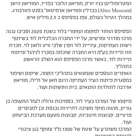
המטרופוליטן בניו יורק, מוזיאון הלובר בפריז, המוזיאון הישן
(Altes Museum) בברלין ומוזיאון ארמיטאז' בסנט פטרבורג.
במהלך הטיול בעולם, צפו בפסיפס כ 2.5 מיליון איש.
הפסיפס הוחזר למקומו המקורי בלוד בשנת 2020 וסביבו נבנה
מרכז מודרני ומרשים, על ידי החברה הכלכלית לוד בשיתוף
רשות העתיקות, עיריית לוד וקרן שלבי וויט ולאון לוי. חברת
זוזו תיירות בע"מ היא החברה שזכתה במכרז לניהול ופיתוח
תיירות לוד, כאשר מרכז הפסיפס הוא השלב הראשון
בתהליך.
האתרים הנוספים שנמצאים בתהליכי הקמה, שיקום ושימור
במסגרת פיתוח העיר העתיקה הינם חאן אל ח'ילו, מוזיאון
אדרבה לתולדות התנאים, בית הקשתות ועוד.
מיקומו של המרכז בעיר לוד, בסמיכות גדולה לנמל התעופה בן
גוריון, מהווה מוקד משיכה לתיירות נכנסת וכן למבקרים
פרטיים, קבוצות חינוכיות, קבוצות מטעם מערכת הביטחון
ועוד.
המרכז משתרע על שטח של 1300 מ"ר ומוקף בגן ציבורי