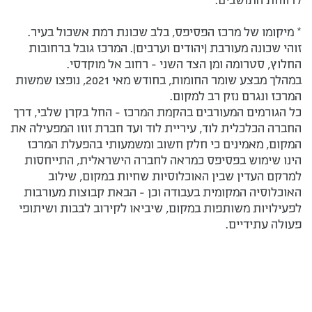
לרווחת התושבים.
* מיקומו של מרכז הפסיפס, בלב שכונת רמת אשכול בעיר.
זוהי שכונה מעורבת (יהודים וערבים). המרכז גובל ברחובות
החלוץ, סטרומה ומן הצד השני - רחוב אל מוקדסי.
במהלך מבצע שומר החומות, בחודש מאי 2021, נופצו שמשות
המרכז ונגרם נזק רב למקום.
כל הגורמים המעורבים בהקמת המרכז - החל בקרן שלבי, דרך
החברה הכלכלית לוד, עיריית לוד ועד חברת זוזו המפעילה את
המקום, מאמינים כי חלק חשוב ומשמעותי בהפעלת המרכז
הינו שימוש בפסיפס כמראה לחברה הישראלית, התייחסות
למרקם העדין שבין האוכלוסיות שחיות במקום, שילוב
האוכלוסיה המקומית בעבודה וכן - הבאת קבוצות מעורבות
לפעילויות משותפות במקום, שיביאו לקירוב לבבות ושיתופי
פעולה עתידיים.