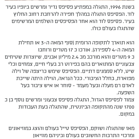
בשנת 1996, התגלה במפתיע פסיפס נדיר ומרשים ביופיו בעיר
לוד. הפסיפס התגלה במהלך חפירה להרחבת רחוב החלוץ
בעיר. פסיפס לוד הוא אחר הפסיפסים השלמים המרשימים
שהתגלו בעולם כולו.
הוא תוארך לתקופה הרומית (סוף המאה ה-3 או תחילת
המאה ה-4 לספירה). אורכו כ 17 מטרים ורוחבו
כ 9 מטרים והוא מורכב מכ 2.4 מיליון אבנים, שיוצרות שטיחים
צבעוניים המתוארים בהם בפירוט רב בעלי חיים, צמחים וכלי
שיט, ללא סממנים דתיים. הפסיפס שימש כריצפה של וילה
מפוארת, בחלל הציבורי. ככל הנראה, הוילה היתה שייכת
לאדם רם מעלה ובעל מעמד - סוחר או איש ציבור בעל
השפעה.
צמוד לפסיפס הגדול, התגלה פסיפס צבעוני ומרשים נוסף בן כ
1700 שנה מהתקופה הביזנטית, שהתגלה בעת העבודות
במקום.
מאז שהתגלה ושוקם, הפסיפס טייל בעולם והוצג במוזיאונים
ומרכזי התרבות החשובים בעולם וביניהם מוזיאון