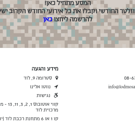
המסע מתחיל כאן!
וזלטר החודשי וקבלו את כל אירועי החודש הקרוב ישיר
להרשמה ליחצו
כאן
מידע והגעה
08-6
סטרומה 9, לוד
info@lodmosai
נווטו אלינו
נגישות
קווי אוטובוס 1, 
מרכזית לוד
קו 1 או 6 מתחנת רכבת לוד (יוספטל)