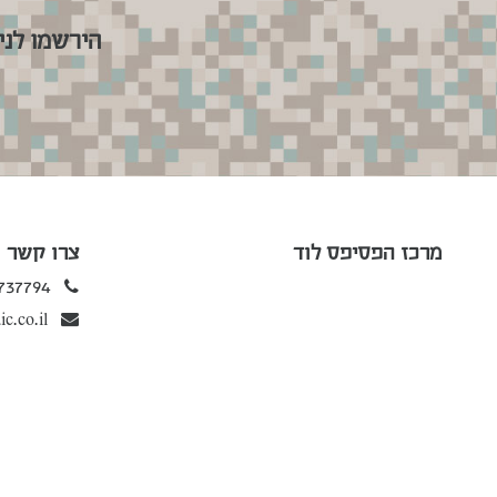
הירשמו לני
מרכז הפסיפס לוד
צרו קשר
737794
c.co.il