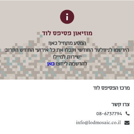
מוזיאון פסיפס לוד
המסע מתחיל כאן!
הירשמו לניוזלטר החודשי וקבלו את כל אירועי החודש הקרוב
ישירות למייל!
להרשמה ליחצו
כאן
מרכז הפסיפס לוד
צרו קשר
08-6737794
info@lodmosaic.co.il